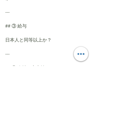
---
## ③ 給与
日本人と同等以上か？
---
## ④ 会社の安定性
継続雇用できるか？
---
## ⑤ 育成の合理性
なぜその業務から始めるのか？