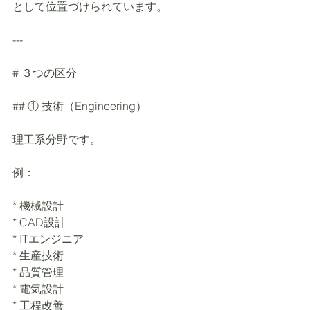
として位置づけられています。
---
# ３つの区分
## ① 技術（Engineering）
理工系分野です。
例：
* 機械設計
* CAD設計
* ITエンジニア
* 生産技術
* 品質管理
* 電気設計
* 工程改善